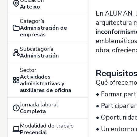
Ubicación
Arteixo
En ALUMAN, ll
Categoría
arquitectura 
Administración de
inconformismo,
empresas
emblemáticos” 
Subcategoría
obra, ofrecien
Administración
Sector
Requisito
Actividades
Qué ofrecemo
administrativas y
auxiliares de oficina
• Formar parte
Jornada laboral
• Participar e
Completa
• Oportunidad
Modalidad de trabajo
• Un entorno q
Presencial